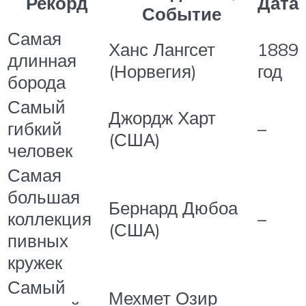
Рекорд
Дата
Событие
Самая
Ханс Лангсет
1889
длинная
(Норвегия)
год
борода
Самый
Джордж Харт
гибкий
–
(США)
человек
Самая
большая
Бернард Дюбоа
коллекция
–
(США)
пивных
кружек
Самый
Мехмет Озир