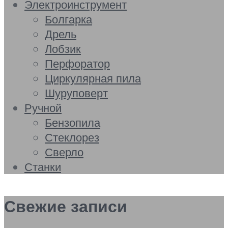
Электроинструмент
Болгарка
Дрель
Лобзик
Перфоратор
Циркулярная пила
Шуруповерт
Ручной
Бензопила
Стеклорез
Сверло
Станки
Свежие записи