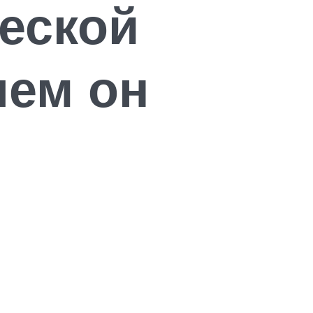
еской
чем он