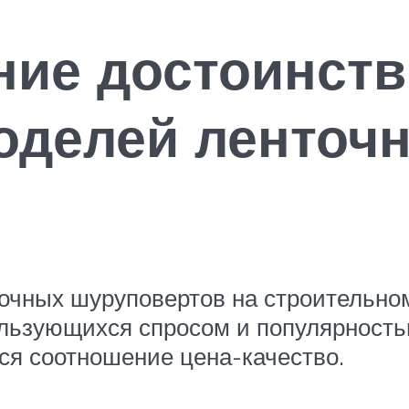
ние достоинств
оделей ленточ
точных шуруповертов на строительно
льзующихся спросом и популярностью
ся соотношение цена-качество.