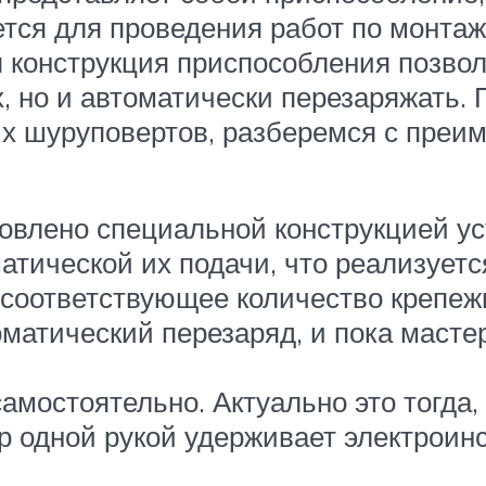
ется для проведения работ по монта
 конструкция приспособления позвол
 но и автоматически перезаряжать. П
ых шуруповертов, разберемся с пре
овлено специальной конструкцией у
матической их подачи, что реализует
я соответствующее количество крепе
оматический перезаряд, и пока масте
амостоятельно. Актуально это тогда,
ер одной рукой удерживает электроин