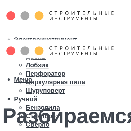
Электроинструмент
Болгарка
Дрель
Лобзик
Перфоратор
Меню
Циркулярная пила
Шуруповерт
Ручной
Разбираемся
Бензопила
Стеклорез
Сверло