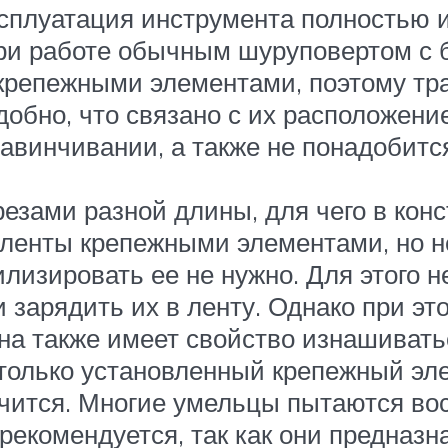
плуатация инструмента полностью и
ри работе обычным шуруповертом с 
с крепежными элементами, поэтому тр
обно, что связано с их расположение
завинчивании, а также не понадобитс
езами разной длины, для чего в конс
енты крепежными элементами, но не 
илизировать ее не нужно. Для этого 
зарядить их в ленту. Однако при эт
 она также имеет свойство изнашивать
 только установленный крепежный эле
учится. Многие умельцы пытаются во
 рекомендуется, так как они предназ