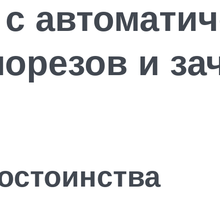
 с автоматич
орезов и за
достоинства