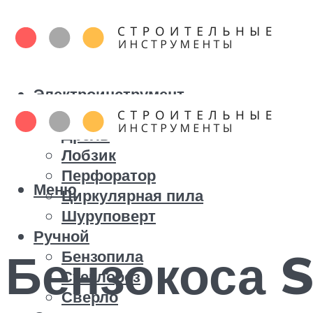
Электроинструмент
Болгарка
Дрель
Лобзик
Перфоратор
Меню
Циркулярная пила
Шуруповерт
Ручной
Бензокоса S
Бензопила
Стеклорез
Сверло