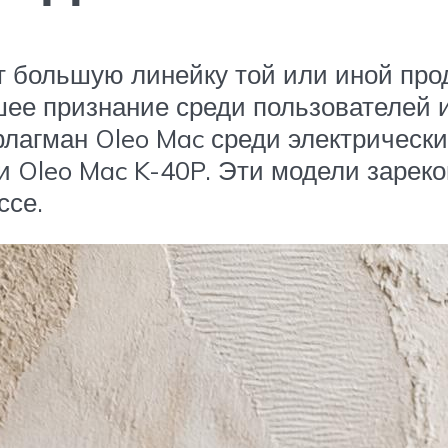
т большую линейку той или иной про
ее признание среди пользователей 
лагман Oleo Mac среди электрически
и Oleo Mac K-40P. Эти модели зареко
ссе.