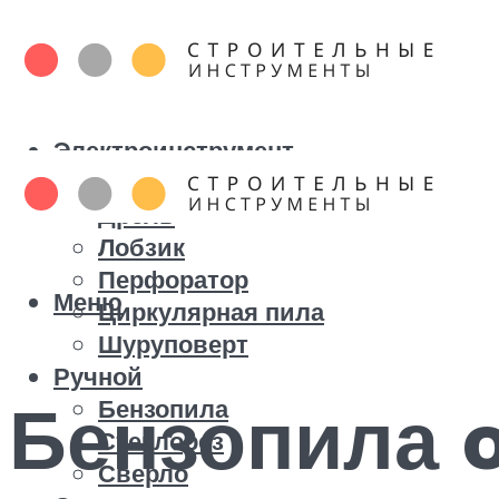
Электроинструмент
Болгарка
Дрель
Лобзик
Перфоратор
Меню
Циркулярная пила
Шуруповерт
Ручной
Бензопила 
Бензопила
Стеклорез
Сверло