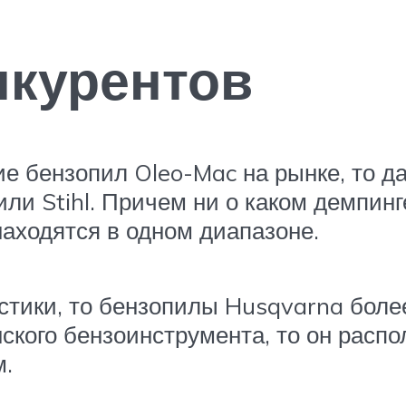
нкурентов
е бензопил Oleo-Mac на рынке, то д
ли Stihl. Причем ни о каком демпинге
находятся в одном диапазоне.
стики, то бензопилы Husqvarna более
ского бензоинструмента, то он расп
м.