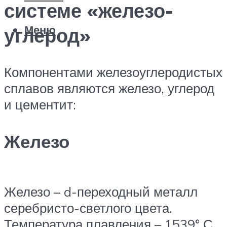
системе «железо-
Меню
углерод»
Компонентами железоуглеродистых
сплавов являются железо, углерод
и цементит:
Железо
Железо – d-переходный металл
серебристо-светлого цвета.
Температура плавления – 1539° С.