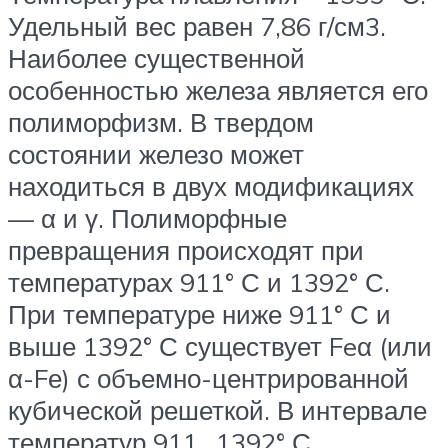
Удельный вес равен 7,86 г/см3.
Наиболее существенной
особенностью железа является его
полиморфизм. В твердом
состоянии железо может
находиться в двух модификациях
— α и γ. Полиморфные
превращения происходят при
температурах 911° С и 1392° С.
При температуре ниже 911° С и
выше 1392° С существует Feα (или
α-Fе) с объемно-центрированной
кубической решеткой. В интервале
температур 911…1392° С