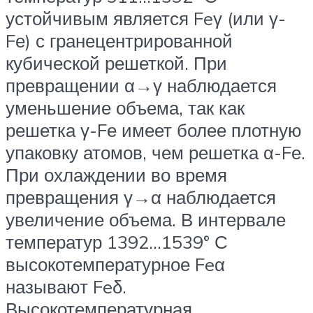
устойчивым является Feγ (или γ-
Fе) с гранецентрированной
кубической решеткой. При
превращении α→γ наблюдается
уменьшение объема, так как
решетка γ-Fе имеет более плотную
упаковку атомов, чем решетка α-Fе.
При охлаждении во время
превращения γ→α наблюдается
увеличение объема. В интервале
температур 1392…1539° С
высокотемпературное Feα
называют Feδ.
Высокотемпературная