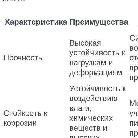
Характеристика
Преимущества
С
Высокая
во
устойчивость к
Прочность
от
нагрузкам и
п
деформациям
п
Устойчивость к
воздействию
М
влаги,
Стойкость к
уч
химических
коррозии
п
веществ и
п
высоких