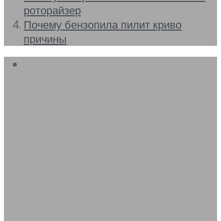
роторайзер
Почему бензопила пилит криво
причины