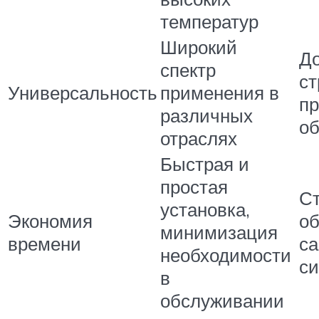
температур
Широкий
Д
спектр
ст
Универсальность
применения в
пр
различных
об
отраслях
Быстрая и
простая
С
установка,
Экономия
об
минимизация
времени
са
необходимости
с
в
обслуживании