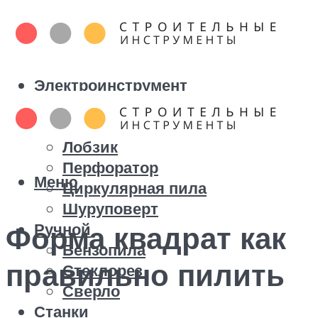
Электроинструмент
Болгарка
Дрель
Лобзик
Перфоратор
Меню
Циркулярная пила
Шуруповерт
Ручной
Форма квадрат как
Бензопила
правильно пилить
Стеклорез
Сверло
Станки