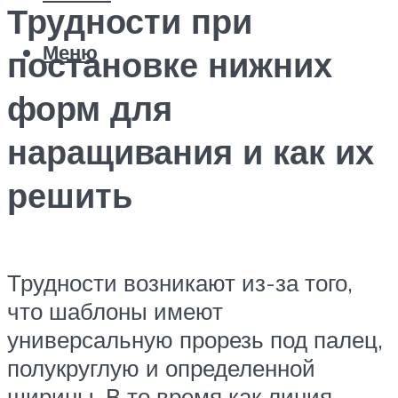
Трудности при
Меню
постановке нижних
форм для
наращивания и как их
решить
Трудности возникают из-за того,
что шаблоны имеют
универсальную прорезь под палец,
полукруглую и определенной
ширины. В то время как линия