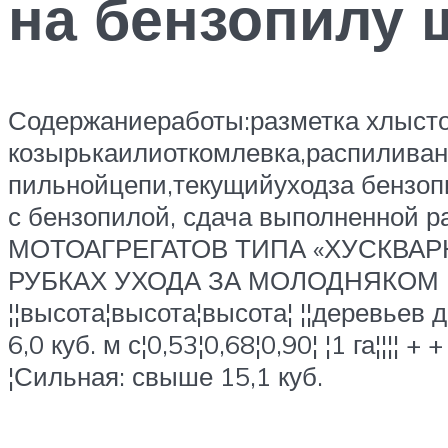
на бензопилу 
Содержаниеработы:разметка хлыст
козырькаилиоткомлевка,распилива
пильнойцепи,текущийуходза бензопил
с бензопилой, сдача выполненной
МОТОАГРЕГАТОВ ТИПА «ХУСКВАРН
РУБКАХ УХОДА ЗА МОЛОДНЯКОМ (КГ Н
¦¦высота¦высота¦высота¦ ¦¦деревьев до
6,0 куб. м с¦0,53¦0,68¦0,90¦ ¦1 га¦¦¦¦ + 
¦Сильная: свыше 15,1 куб.