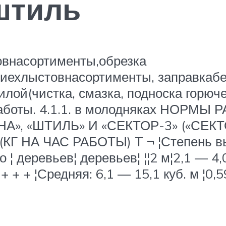
штиль
овнасортименты,обрезка
ниехлыстовнасортименты, заправка
ой(чистка, смазка, подноска горючего
 работы. 4.1.1. в молодняках НОР
А», «ШТИЛЬ» И «СЕКТОР-3» («СЕК
А ЧАС РАБОТЫ) T ¬ ¦Степень выруб
 ¦ деревьев¦ деревьев¦ ¦¦2 м¦2,1 — 4,0
+ + + + ¦Средняя: 6,1 — 15,1 куб. м ¦0,59¦