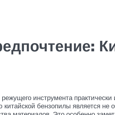
редпочтение: К
ки режущего инструмента практически
ю китайской бензопилы является не 
тва материалов. Это особенно заметн