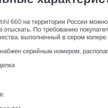
Stihl 660 на территории России можн
не отыскать. По требованию покупат
чества, выполненный в сером колере.
набжен серийным номером, располаг
делка
е.
ичными.