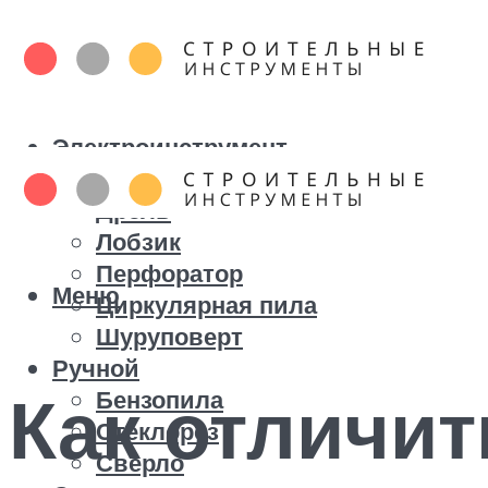
Электроинструмент
Болгарка
Дрель
Лобзик
Перфоратор
Меню
Циркулярная пила
Шуруповерт
Ручной
Как отличит
Бензопила
Стеклорез
Сверло