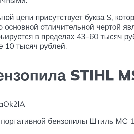
ой цепи присутствует буква S, котор
 основной отличительной чертой явл
ьируется в пределах 43–60 тысяч ру
е 10 тысяч рублей.
ензопила STIHL M
OaOk2lA
 портативной бензопилы Штиль МС 17