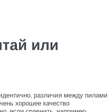
итай или
 идентично, различия между пилами
очень хорошее качество
о, если сравнить, например,