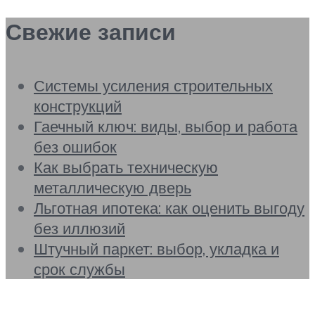
Свежие записи
Системы усиления строительных
конструкций
Гаечный ключ: виды, выбор и работа
без ошибок
Как выбрать техническую
металлическую дверь
Льготная ипотека: как оценить выгоду
без иллюзий
Штучный паркет: выбор, укладка и
срок службы