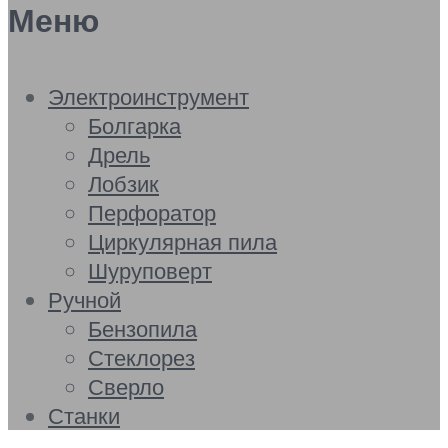
Меню
Электроинструмент
Болгарка
Дрель
Лобзик
Перфоратор
Циркулярная пила
Шуруповерт
Ручной
Бензопила
Стеклорез
Сверло
Станки