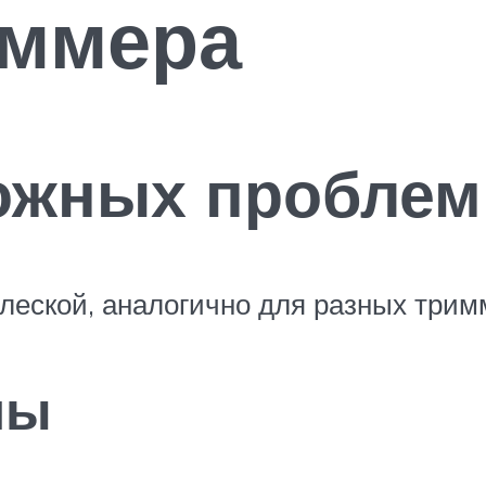
иммера
ожных проблем 
леской, аналогично для разных три
ны