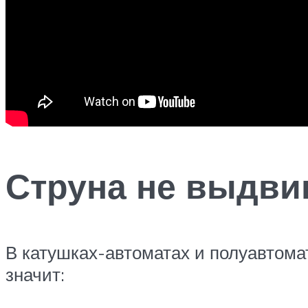
Струна не выдви
В катушках-автоматах и полуавтомат
значит: