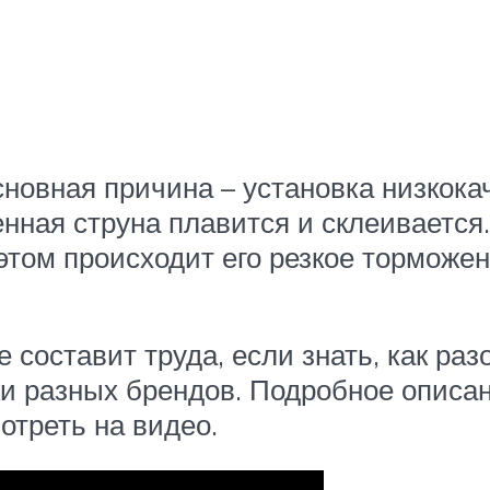
сновная причина – установка низкока
енная струна плавится и склеивается
том происходит его резкое торможени
е составит труда, если знать, как ра
ки разных брендов. Подробное описа
отреть на видео.