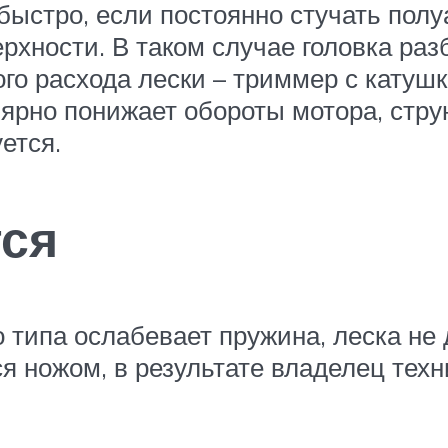
быстро, если постоянно стучать пол
рхности. В таком случае головка разб
рого расхода лески – триммер с кату
лярно понижает обороты мотора, стру
ется.
тся
о типа ослабевает пружина, леска не
ся ножом, в результате владелец техн