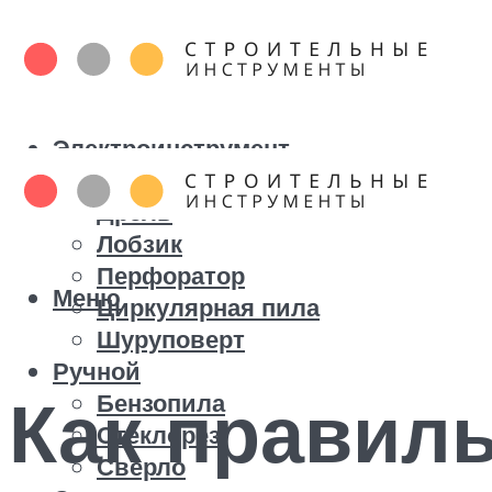
Электроинструмент
Болгарка
Дрель
Лобзик
Перфоратор
Меню
Циркулярная пила
Шуруповерт
Ручной
Как правиль
Бензопила
Стеклорез
Сверло