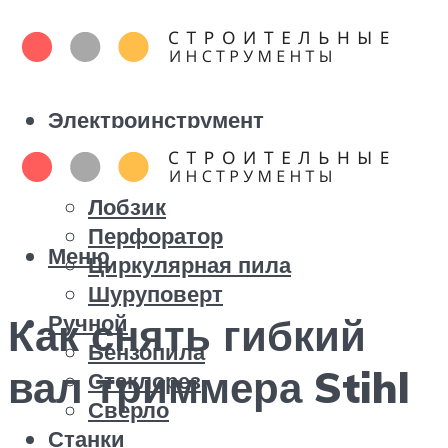
Электроинструмент
Болгарка
Дрель
Лобзик
Перфоратор
Меню
Циркулярная пила
Шуруповерт
Ручной
Как снять гибкий
Бензопила
вал триммера Stihl
Стеклорез
Сверло
Станки