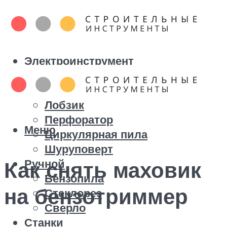
Электроинструмент
Болгарка
Дрель
Лобзик
Перфоратор
Меню
Циркулярная пила
Шуруповерт
Ручной
Как снять маховик
Бензопила
на бензотриммер
Стеклорез
Сверло
Станки