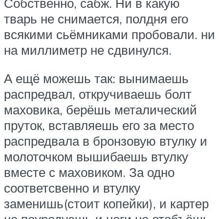
Собственно, сабж. Ни в какую
тварь не снимается, полдня его
всякими сьёмниками пробовали. ни
на миллиметр не сдвинулся.
А ещё можешь так: вынимаешь
распредвал, откручиваешь болт
маховика, берёшь металический
пруток, вставляешь его за место
распредвала в бронзовую втулку и
молоточком вышибаешь втулку
вместе с маховиком. За одно
соответсвенно и втулку
заменишь(стоит копейки), и картер
не поуродуешь и ноги не отобъёшь