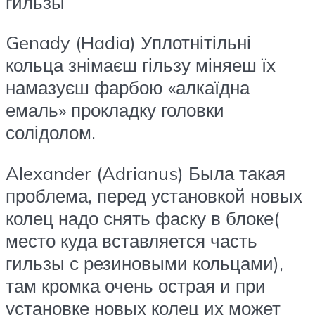
гильзы
Genady (Hadia) Уплотнітільні
кольца знімаєш гільзу міняеш їх
намазуєш фарбою «алкаїдна
емаль» прокладку головки
солідолом.
Alexander (Adrianus) Была такая
проблема, перед установкой новых
колец надо снять фаску в блоке(
место куда вставляется часть
гильзы с резиновыми кольцами),
там кромка очень острая и при
установке новых колец их может