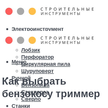
Электроинструмент
Болгарка
Дрель
Лобзик
Перфоратор
Меню
Циркулярная пила
Шуруповерт
Ручной
Как выбрать
Бензопила
бензокосу триммер
Стеклорез
Сверло
Станки