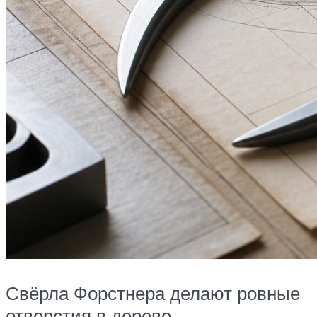
Свёрла Форстнера делают ровные
отверстия в дереве