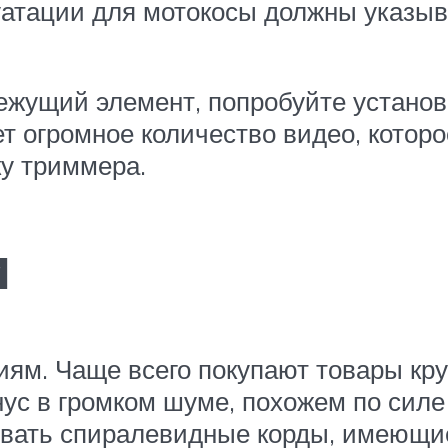
луатации для мотокосы должны указыв
ежущий элемент, попробуйте установ
ет огромное количество видео, котор
ку триммера.
и
ям. Чаще всего покупают товары кру
нус в громком шуме, похожем по сил
овать спиралевидные корды, имеющие