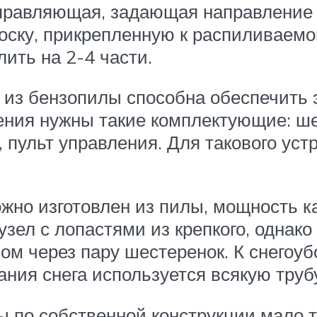
аправляющая, задающая направление
ску, прикрепленную к распиливаемо
ить на 2-4 части.
 из бензопилы способна обеспечить э
рения нужны такие комплектующие: ше
 пульт управления. Для такового ус
но изготовлен из пилы, мощность ка
зел с лопастями из крепкого, однако
м через пару шестеренок. К снегоуб
вания снега используется всякую труб
 по собственной конструкции мало т