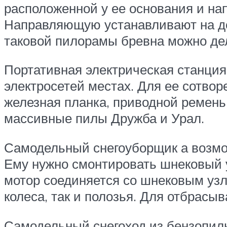
расположенной у ее основания и н
Направляющую устанавливают на до
таковой пилорамы бревна можно дел
Портативная электрическая станция
электросетей местах. Для ее сотво
железная планка, приводной ремень,
массивные пилы Дружба и Урал.
Самодельный снегоуборщик а возмож
Ему нужно смонтировать шнековый у
мотор соединяется со шнековым узло
колеса, так и полозья. Для отбрасы
Самодельный снегоход из бензопилы