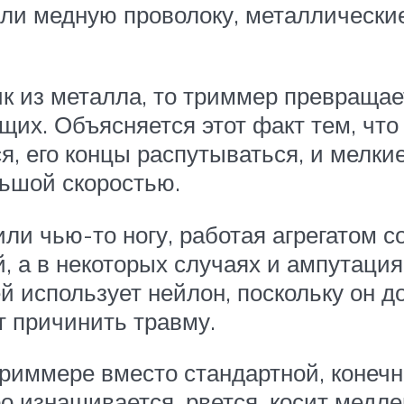
ли медную проволоку, металлические
к из металла, то триммер превращае
щих. Объясняется этот факт тем, что
я, его концы распутываться, и мелки
льшой скоростью.
ли чью-то ногу, работая агрегатом с
й, а в некоторых случаях и ампутаци
й использует нейлон, поскольку он до
т причинить травму.
риммере вместо стандартной, конечно
о изнашивается, рвется, косит медл