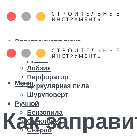
Электроинструмент
Болгарка
Дрель
Лобзик
Перфоратор
Меню
Циркулярная пила
Шуруповерт
Ручной
Как заправи
Бензопила
Стеклорез
Сверло