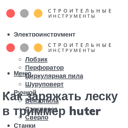
Электроинструмент
Болгарка
Дрель
Лобзик
Перфоратор
Меню
Циркулярная пила
Шуруповерт
Ручной
Как заряжать леску
Бензопила
в триммер huter
Стеклорез
Сверло
Станки