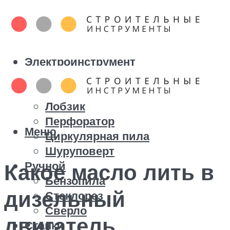
Электроинструмент
Болгарка
Дрель
Лобзик
Перфоратор
Меню
Циркулярная пила
Шуруповерт
Ручной
Какое масло лить в
Бензопила
дизельный
Стеклорез
Сверло
двигатель
Станки