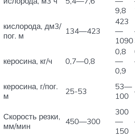
ислорода, м3 ч
5,4—7,6
—
9,8
423
кислорода, дм3/
134—423
—
пог. м
1090
0,8
керосина, кг/ч
0,7—0,8
—
0,9
керосина, г/пог.
53—
25-53
м
100
300
Скорость резки,
450—300
—
мм/мин
150