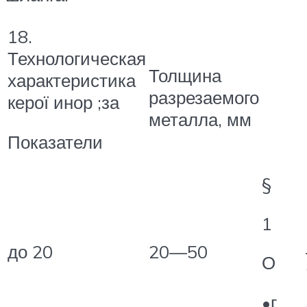
18.
Технологическая
Толщина
характеристика
разрезаемого
керої инор ;за
металла, мм
Показатели
§
1
до 20
20—50
О
•г,