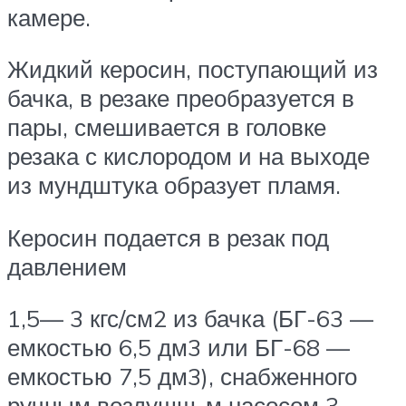
камере.
Жидкий керосин, поступающий из
бачка, в резаке преобразуется в
пары, смешивается в головке
резака с кислородом и на выходе
из мундштука образует пламя.
Керосин подается в резак под
давлением
1,5— 3 кгс/см2 из бачка (БГ-63 —
емкостью 6,5 дм3 или БГ-68 —
емкостью 7,5 дм3), снаб­женного
ручным воздушш-м насосом 3,