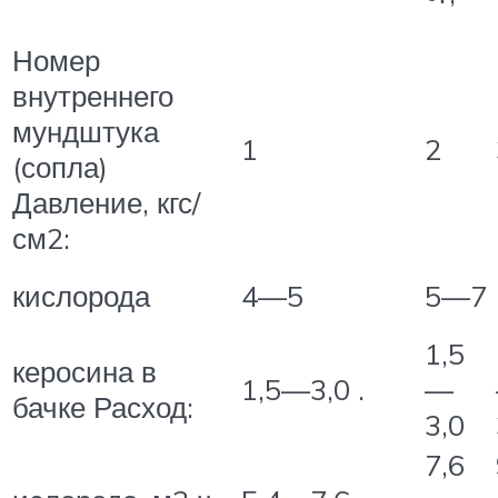
Номер
внутреннего
мундштука
1
2
(сопла)
Давление, кгс/
см2:
кислорода
4—5
5—7
1,5
керосина в
1,5—3,0 .
—
бачке Расход:
3,0
7,6