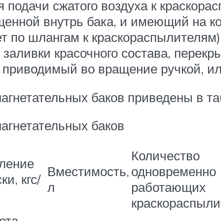
 подачи сжатого воздуха к краскора
ущенной внутрь бака, и имеющий на к
ет по шлангам к краскораспылителям
 заливки красочного состава, перек
 приводимый во вращение ручкой, и
нагнетательных баков приведены в та
нагнетательных баков
Количество
ление
Вместимость,
одновременно
ки, кгс/
л
работающих
краскораспыли
ота