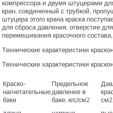
компрессора и двумя штуцерами для
кран, соединенный с трубкой, проп
штуцера этого крана краска поступа
для сброса давления, отверстие для
перемешивания красочного состава,
Технические характеристики краско
Технические характеристики краско
Краско-
Предельное
Дав
нагнетательные
давление в
крас
баки
баке, кгс/см2
см2
длина
ширина
выс