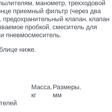
спылителям, манометр, трехходовой
онце приемный фильтр (через два
), предохранительный клапан, клапан
рываемое пробкой, смеситель для
ли пневмосмеситель.
блице ниже.
Масса,
Размеры,
кг
мм
телей