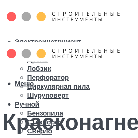
Электроинструмент
Болгарка
Дрель
Лобзик
Перфоратор
Меню
Циркулярная пила
Шуруповерт
Ручной
Красконагн
Бензопила
Стеклорез
Сверло