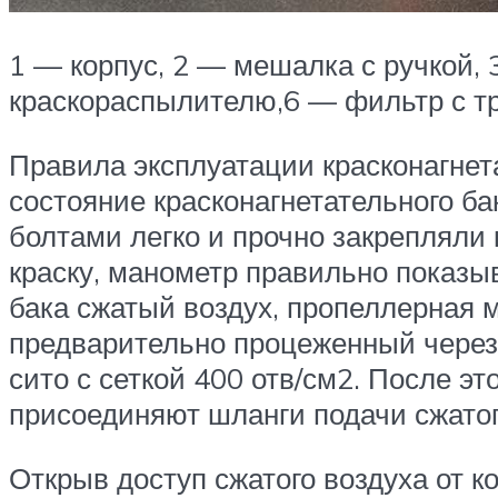
1 — корпус, 2 — мешалка с ручкой, 
краскораспылителю,6 — фильтр с тр
Правила эксплуатации красконагнет
состояние красконагнетательного б
болтами легко и прочно закрепляли
краску, манометр правильно показыв
бака сжатый воздух, пропеллерная м
предварительно процеженный через 
сито с сеткой 400 отв/см2. После э
присоединяют шланги подачи сжатого
Открыв доступ сжатого воздуха от к