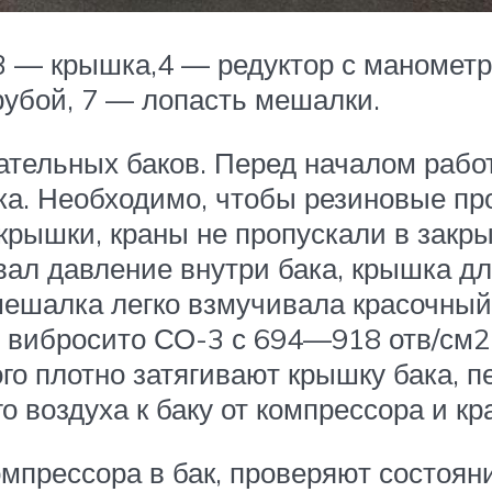
3 — крышка,4 — редуктор с манометро
убой, 7 — лопасть мешалки.
ательных баков. Перед началом рабо
ака. Необходимо, чтобы резиновые п
 крышки, краны не пропускали в закр
ал давление внутри бака, крышка дл
ешалка легко взмучивала красочный 
вибросито СО-3 с 694—918 отв/см2, 
того плотно затягивают крышку бака,
 воздуха к баку от компрессора и кр
омпрессора в бак, проверяют состоян