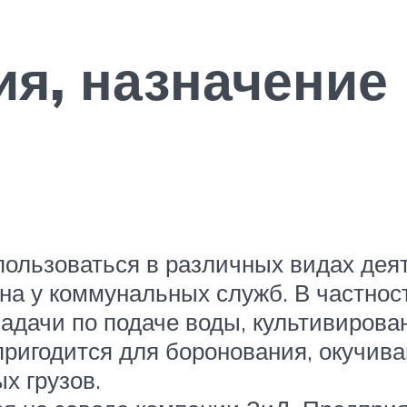
я, назначение 
ользоваться в различных видах деят
ана у коммунальных служб. В частнос
задачи по подаче воды, культивиров
пригодится для боронования, окучива
х грузов.