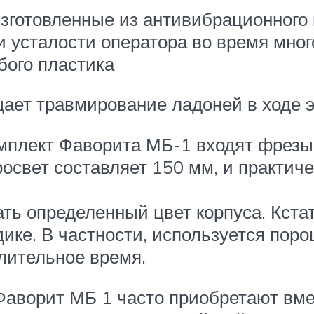
изготовленные из антивибрационного 
и усталости оператора во время мно
бого пластика
щает травмирование ладоней в ходе 
мплект Фаворита МБ-1 входят фрезы 
свет составляет 150 мм, и практиче
ь определенный цвет корпуса. Кстат
ике. В частности, используется поро
лительное время.
 Фаворит МБ 1 часто приобретают вм