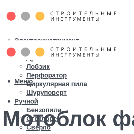
Электроинструмент
Болгарка
Дрель
Лобзик
Перфоратор
Меню
Циркулярная пила
Шуруповерт
Ручной
Мотоблок ф
Бензопила
Стеклорез
Сверло