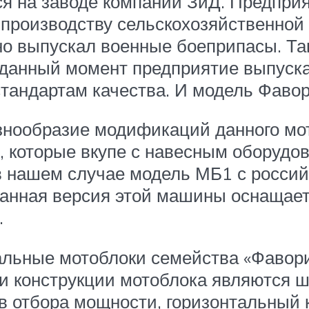
я на заводе компании ЗиД. Предприя
производству сельскохозяйственной 
о выпускал военные боеприпасы. Так
 данный момент предприятие выпуска
андартам качества. И модель Фавори
нообразие модификаций данного мот
 которые вкупе с навесным оборудо
 в нашем случае модель МБ1 с росси
анная версия этой машины оснащает
.
альные мотоблоки семейства «Фавори
и конструкции мотоблока являются ш
в отбора мощности, горизонтальный 