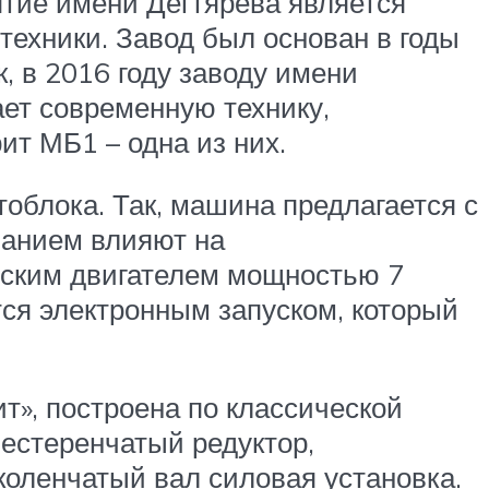
тие имени Дегтярева является
техники. Завод был основан в годы
, в 2016 году заводу имени
ет современную технику,
т МБ1 – одна из них.
облока. Так, машина предлагается с
ванием влияют на
йским двигателем мощностью 7
ся электронным запуском, который
т», построена по классической
естеренчатый редуктор,
коленчатый вал силовая установка.