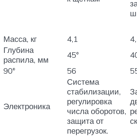
з
ш
Масса, кг
4,1
4
Глубина
45°
4
распила, мм
90°
56
5
Система
стабилизации,
З
регулировка
д
Электроника
числа оборотов,
р
защита от
с
перегрузок.