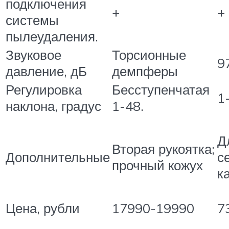
подключения
+
+
системы
пылеудаления.
Звуковое
Торсионные
9
давление, дБ
демпферы
Регулировка
Бесступенчатая
1
наклона, градус
1-48.
Д
Вторая рукоятка;
Дополнительные
с
прочный кожух
к
Цена, рубли
17990-19990
7