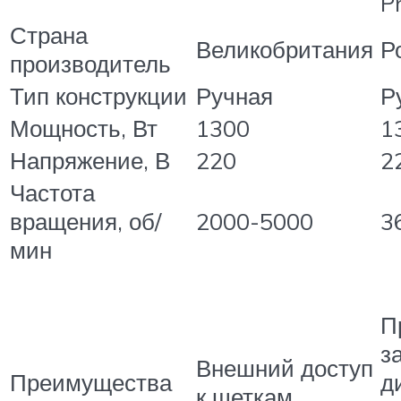
P
Страна
Великобритания
Р
производитель
Тип конструкции
Ручная
Р
Мощность, Вт
1300
1
Напряжение, В
220
2
Частота
вращения, об/
2000-5000
3
мин
П
з
Внешний доступ
Преимущества
д
к щеткам