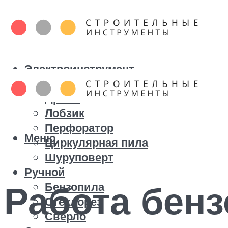
Электроинструмент
Болгарка
Дрель
Лобзик
Перфоратор
Меню
Циркулярная пила
Шуруповерт
Ручной
Работа бенз
Бензопила
Стеклорез
Сверло