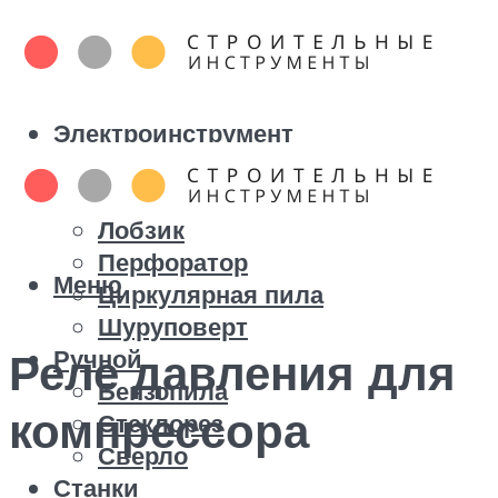
Электроинструмент
Болгарка
Дрель
Лобзик
Перфоратор
Меню
Циркулярная пила
Шуруповерт
Ручной
Реле давления для
Бензопила
компрессора
Стеклорез
Сверло
Станки