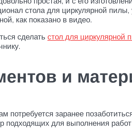
овольно простая, и с его изготовле
ионал стола для циркулярной пилы, 
ой, как показано в видео.
иться сделать
стол для циркулярной 
чнику.
ментов и матер
м потребуется заранее позаботиться
ор подходящих для выполнения работ 