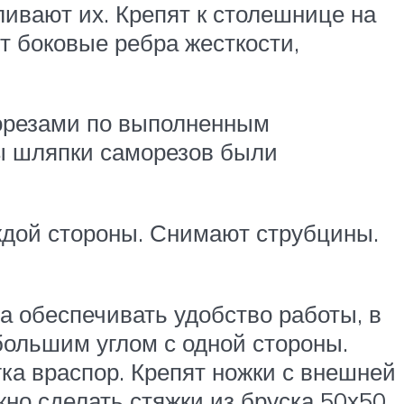
ивают их. Крепят к столешнице на
т боковые ребра жесткости,
морезами по выполненным
бы шляпки саморезов были
ждой стороны. Снимают струбцины.
а обеспечивать удобство работы, в
большим углом с одной стороны.
гка враспор. Крепят ножки с внешней
но сделать стяжки из бруска 50х50