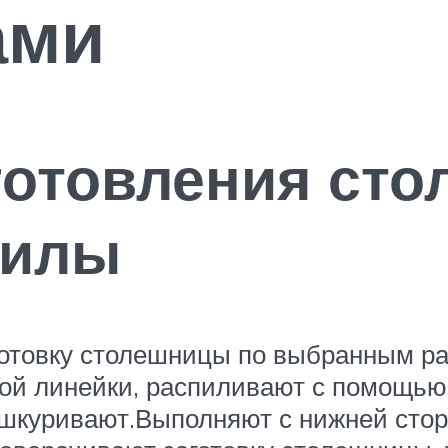
ами
готовления сто
пилы
готовку столешницы по выбранным р
ой линейки, распиливают с помощью
зашкуривают.Выполняют с нижней сто