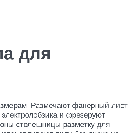
ла для
азмерам. Размечают фанерный лист
 электролобзика и фрезеруют
роны столешницы разметку для