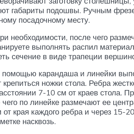
реворачивают заготовку столешницы, 
ают габариты подошвы. Ручным фрез
ному посадочному месту.
ри необходимости, после чего разме
анируете выполнять распил материал
еть сечение в виде трапеции вершин
 помощью карандаша и линейки выпо
т крепиться ножки стола. Ребра жес
асстоянии 7-10 см от краев стола. 
е чего по линейке размечают ее цент
 от края каждого ребра и через 15-20
метке насквозь.