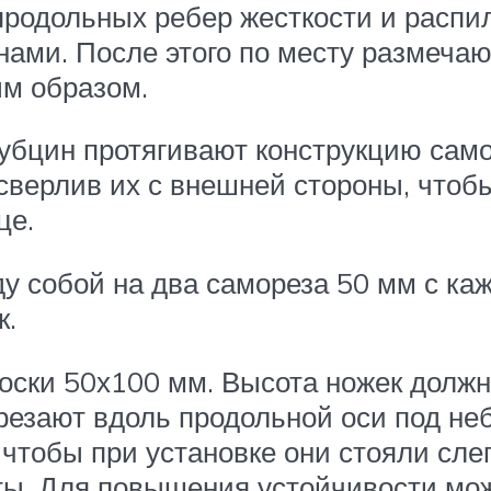
родольных ребер жесткости и распил
нами. После этого по месту размечаю
ым образом.
рубцин протягивают конструкцию са
сверлив их с внешней стороны, что
це.
у собой на два самореза 50 мм с ка
к.
оски 50х100 мм. Высота ножек должн
срезают вдоль продольной оси под не
чтобы при установке они стояли сле
ты. Для повышения устойчивости мож