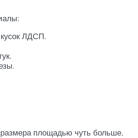
иалы:
 кусок ЛДСП.
ук.
езы.
 размера площадью чуть больше,