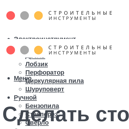
Электроинструмент
Болгарка
Дрель
Лобзик
Перфоратор
Меню
Циркулярная пила
Шуруповерт
Ручной
Сделать ст
Бензопила
Стеклорез
Сверло