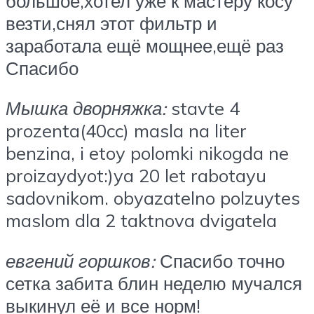
большое,хотел уже к мастеру косу
везти,снял этот фильтр и
заработала ещё мощнее,ещё раз
Спасибо
Мышка дворняжка:
stavte 4
prozenta(40cc) masla na liter
benzina, i etoy polomki nikogda ne
proizaydyot:)ya 20 let rabotayu
sadovnikom. obyazatelno polzuytes
maslom dla 2 taktnova dvigatela
евгений горшков:
Спасибо точно
сетка забита блин неделю мучался
выкинул её и все норм!