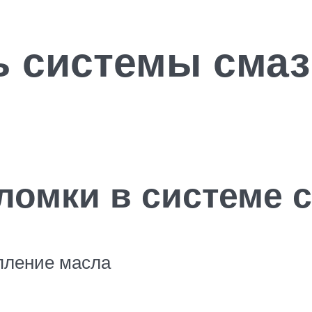
 системы смаз
омки в системе с
пление масла