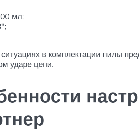
00 мл;
″;
 ситуациях в комплектации пилы пре
м ударе цепи.
бенности настр
ртнер