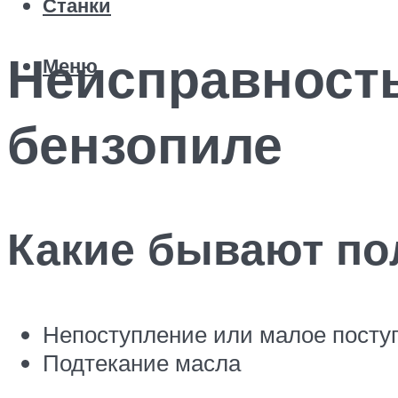
Станки
Неисправность
Меню
бензопиле
Какие бывают пол
Непоступление или малое посту
Подтекание масла