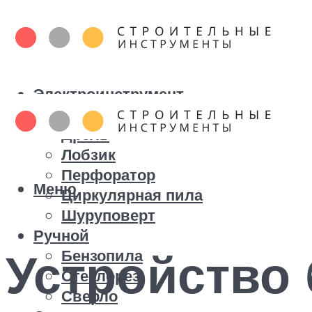
Электроинструмент
Болгарка
Дрель
Лобзик
Перфоратор
Меню
Циркулярная пила
Шуруповерт
Ручной
Устройство
Бензопила
Стеклорез
Сверло