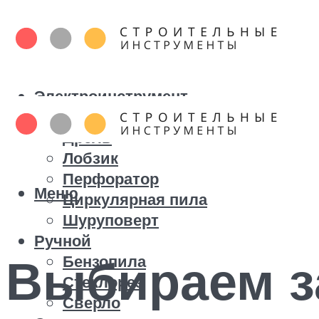
Электроинструмент
Болгарка
Дрель
Лобзик
Перфоратор
Меню
Циркулярная пила
Шуруповерт
Ручной
Выбираем з
Бензопила
Стеклорез
Сверло