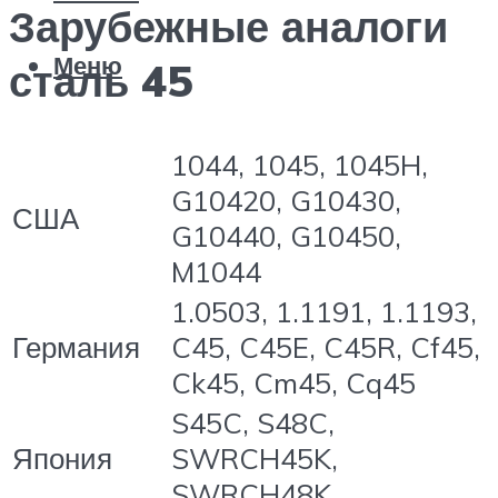
Зарубежные аналоги
Меню
сталь 45
1044, 1045, 1045H,
G10420, G10430,
США
G10440, G10450,
M1044
1.0503, 1.1191, 1.1193,
Германия
C45, C45E, C45R, Cf45,
Ck45, Cm45, Cq45
S45C, S48C,
Япония
SWRCH45K,
SWRCH48K