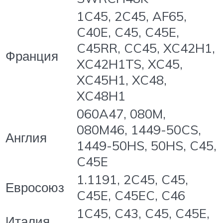
1C45, 2C45, AF65,
C40E, C45, C45E,
C45RR, CC45, XC42H1,
Франция
XC42H1TS, XC45,
XC45H1, XC48,
XC48H1
060A47, 080M,
080M46, 1449-50CS,
Англия
1449-50HS, 50HS, C45,
C45E
1.1191, 2C45, C45,
Евросоюз
C45E, C45EC, C46
1C45, C43, C45, C45E,
Италия