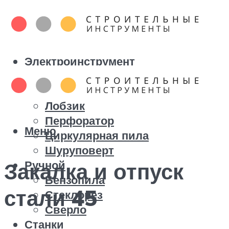
Электроинструмент
Болгарка
Дрель
Лобзик
Перфоратор
Меню
Циркулярная пила
Шуруповерт
Ручной
Закалка и отпуск
Бензопила
стали 45
Стеклорез
Сверло
Станки