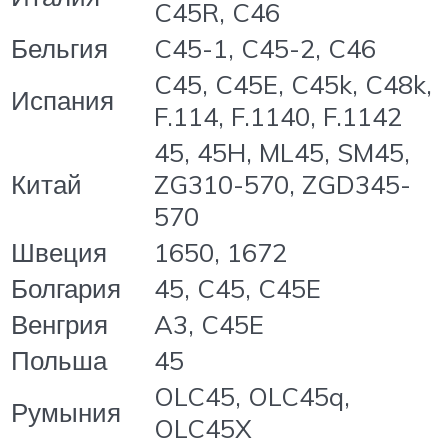
C45R, C46
Бельгия
C45-1, C45-2, C46
C45, C45E, C45k, C48k,
Испания
F.114, F.1140, F.1142
45, 45H, ML45, SM45,
Китай
ZG310-570, ZGD345-
570
Швеция
1650, 1672
Болгария
45, C45, C45E
Венгрия
A3, C45E
Польша
45
OLC45, OLC45q,
Румыния
OLC45X