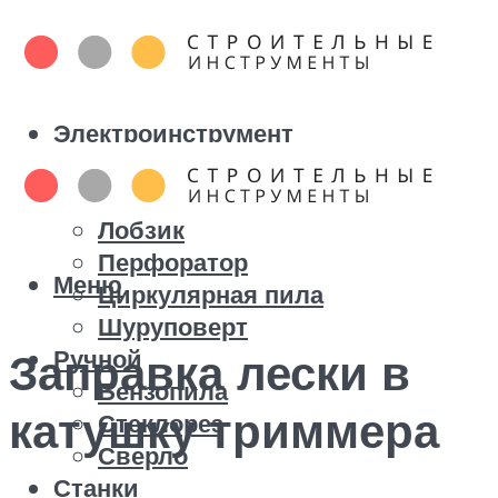
Электроинструмент
Болгарка
Дрель
Лобзик
Перфоратор
Меню
Циркулярная пила
Шуруповерт
Ручной
Заправка лески в
Бензопила
катушку триммера
Стеклорез
Сверло
Станки