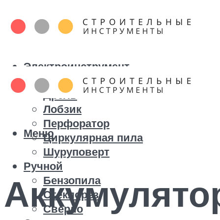
Электроинструмент
Болгарка
Дрель
Лобзик
Перфоратор
Меню
Циркулярная пила
Шуруповерт
Ручной
Аккумулято
Бензопила
Стеклорез
Сверло