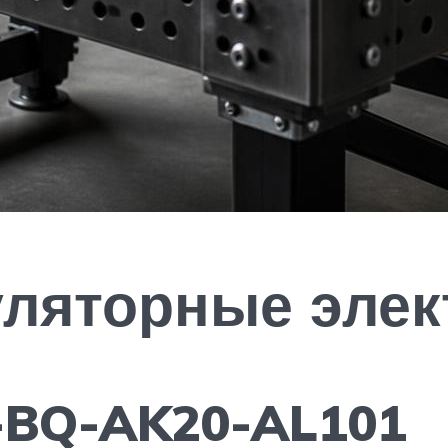
ляторные элек
-BQ-AK20-AL101