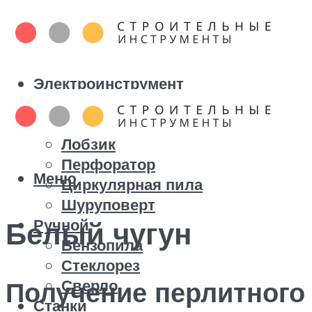
Электроинструмент
Болгарка
Дрель
Лобзик
Перфоратор
Меню
Циркулярная пила
Шуруповерт
Ручной
Белый чугун
Бензопила
Стеклорез
Сверло
Получение перлитного
Станки