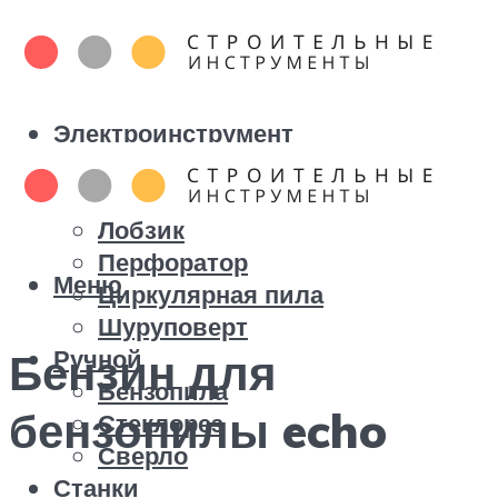
Электроинструмент
Болгарка
Дрель
Лобзик
Перфоратор
Меню
Циркулярная пила
Шуруповерт
Ручной
Бензин для
Бензопила
бензопилы echo
Стеклорез
Сверло
Станки