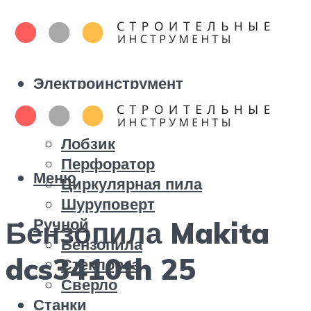
Электроинструмент
Болгарка
Дрель
Лобзик
Перфоратор
Меню
Циркулярная пила
Шуруповерт
Ручной
Бензопила Makita
Бензопила
dcs3410th 25
Стеклорез
Сверло
Станки