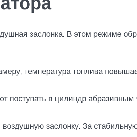
атора
душная заслонка. В этом режиме обра
амеру, температура топлива повышае
т поступать в цилиндр абразивным ч
 воздушную заслонку. За стабильную