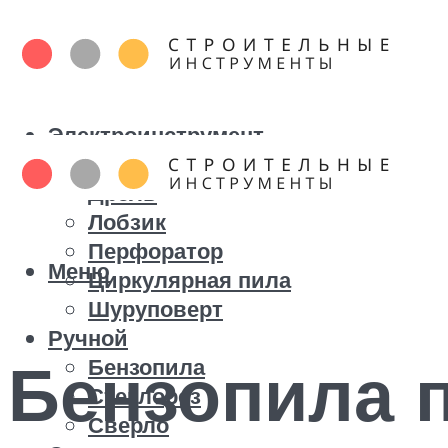
Электроинструмент
Болгарка
Дрель
Лобзик
Перфоратор
Меню
Циркулярная пила
Шуруповерт
Ручной
Бензопила п
Бензопила
Стеклорез
Сверло