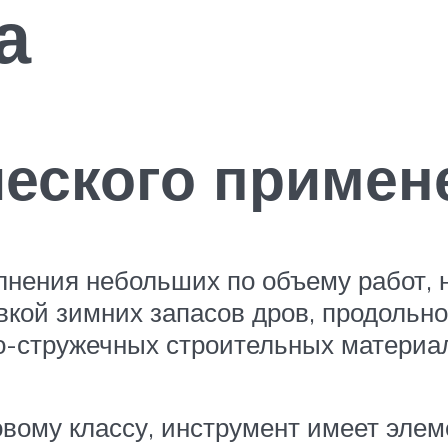
а
еского примен
лнения небольших по объему работ, 
овкой зимних запасов дров, продольн
о-стружечных строительных материа
вому классу, инструмент имеет элем