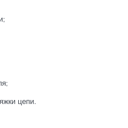
и;
ля;
яжки цепи.