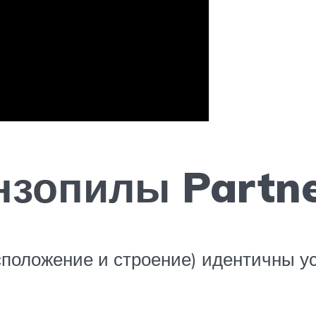
нзопилы Partne
сположение и строение) идентичны ус