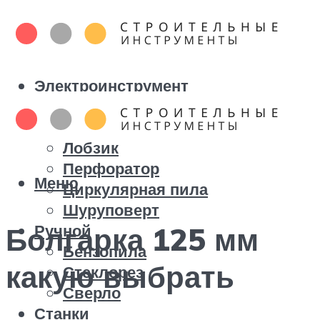
Электроинструмент
Болгарка
Дрель
Лобзик
Перфоратор
Меню
Циркулярная пила
Шуруповерт
Ручной
Болгарка 125 мм
Бензопила
какую выбрать
Стеклорез
Сверло
Станки