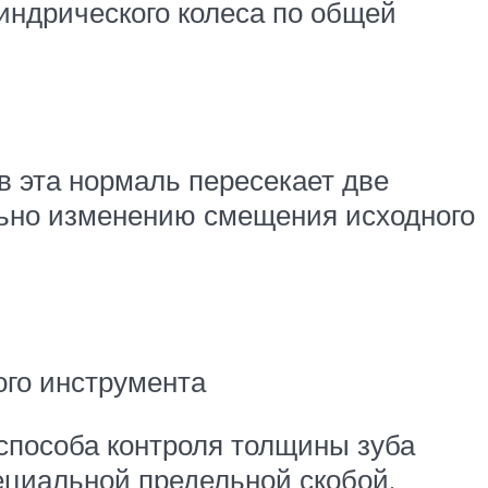
ндрического колеса по общей
в эта нормаль пересекает две
ьно изменению смещения исходного
ого инструмента
способа контроля толщины зуба
ециальной предельной скобой.