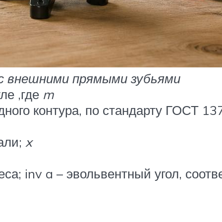
 с внешними прямыми зубьями
ле ,где
m
дного контура, по стандарту ГОСТ 13
али;
x
еса; inv a – эвольвентный угол, соот