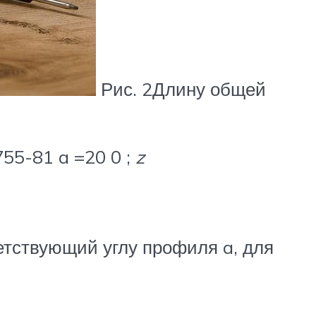
Рис. 2Длину общей
755-81 a =20 0 ;
z
ветствующий углу профиля a, для