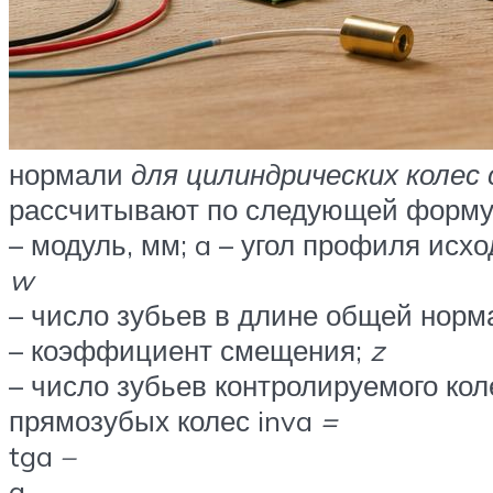
нормали
для цилиндрических колес
рассчитывают по следующей форму
– модуль, мм; a – угол профиля исхо
w
– число зубьев в длине общей норм
– коэффициент смещения;
z
– число зубьев контролируемого кол
прямозубых колес inva
=
tga
–
a
.