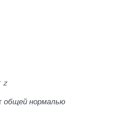
т
z
т
общей нормалью