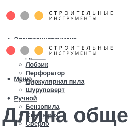
Электроинструмент
Болгарка
Дрель
Лобзик
Перфоратор
Меню
Циркулярная пила
Шуруповерт
Ручной
Длина обще
Бензопила
Стеклорез
Сверло