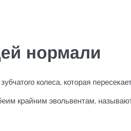
щей нормали
зубчатого колеса, которая пересекае
обеим крайним эвольвентам, называю