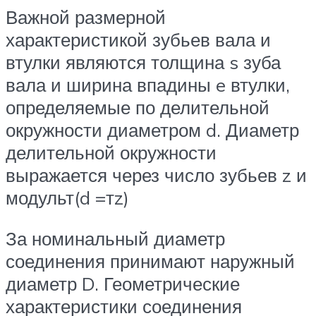
Важной разме­рной
характеристикой зубьев вала и
втулки являются тол­щина s зуба
вала и ширина впадины e втулки,
определяе­мые по делительной
окружности диаметром d. Диаметр
делительной окружности
выражается через число зубьев z и
модульт(d =тz)
За номинальный диаметр
соединения принимают на­ружный
диаметр D. Геометрические
характеристики соединения