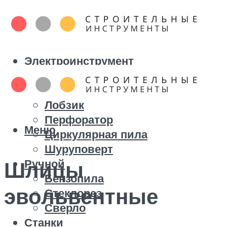
Электроинструмент
Болгарка
Дрель
Лобзик
Перфоратор
Меню
Циркулярная пила
Шуруповерт
Ручной
Шлицы
Бензопила
эвольвентные
Стеклорез
Сверло
Станки