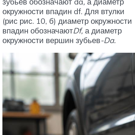
зубьев обозна­чают da
,
а диаметр
окружности впадин df. Для втулки
(рис рис. 10, б) диаметр окружности
впадин обозначают
D
f,
а диаметр
окружности вершин зубьев
-D
a
.