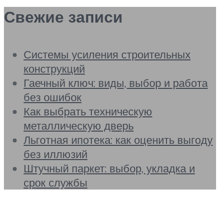
Свежие записи
Системы усиления строительных
конструкций
Гаечный ключ: виды, выбор и работа
без ошибок
Как выбрать техническую
металлическую дверь
Льготная ипотека: как оценить выгоду
без иллюзий
Штучный паркет: выбор, укладка и
срок службы