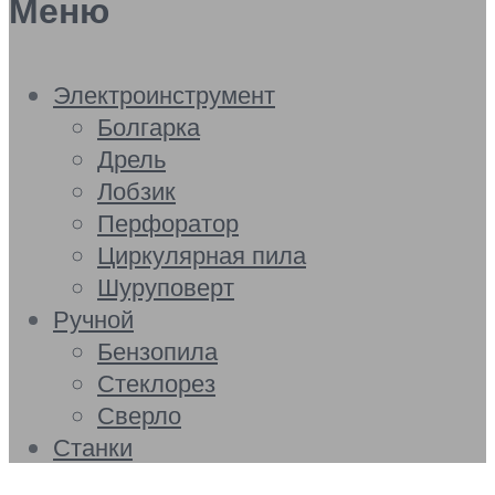
Меню
Электроинструмент
Болгарка
Дрель
Лобзик
Перфоратор
Циркулярная пила
Шуруповерт
Ручной
Бензопила
Стеклорез
Сверло
Станки