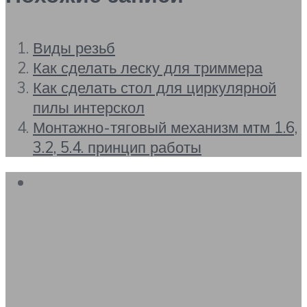
Виды резьб
Как сделать леску для триммера
Как сделать стол для циркулярной
пилы интерскол
Монтажно-тяговый механизм мтм 1.6,
3.2, 5.4. принцип работы