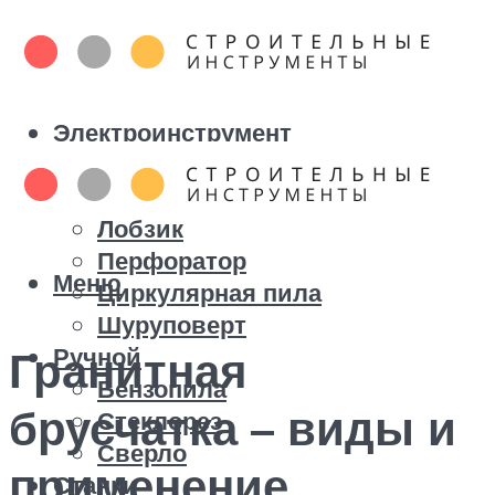
Электроинструмент
Болгарка
Дрель
Лобзик
Перфоратор
Меню
Циркулярная пила
Шуруповерт
Ручной
Гранитная
Бензопила
брусчатка – виды и
Стеклорез
Сверло
применение
Станки