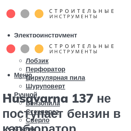
Электроинструмент
Болгарка
Дрель
Лобзик
Перфоратор
Меню
Циркулярная пила
Шуруповерт
Ручной
Husqvarna 137 не
Бензопила
поступает бензин в
Стеклорез
Сверло
карбюратор
Станки