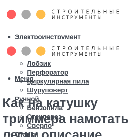
Электроинструмент
Болгарка
Дрель
Лобзик
Перфоратор
Меню
Циркулярная пила
Шуруповерт
Ручной
Как на катушку
Бензопила
триммера намотать
Стеклорез
Сверло
леску описание
Станки