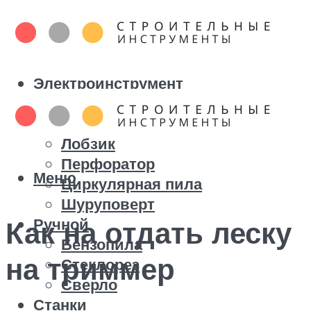
Электроинструмент
Болгарка
Дрель
Лобзик
Перфоратор
Меню
Циркулярная пила
Шуруповерт
Ручной
Как на отдать леску
Бензопила
на триммер
Стеклорез
Сверло
Станки