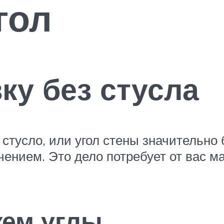
гол
ку без стусла
 стусло, или угол стены значительно
чением. Это дело потребует от вас м
ем углы