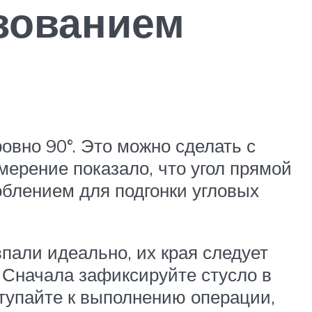
ьзованием
овно 90°. Это можно сделать с
ерение показало, что угол прямой
облением для подгонки угловых
впали идеально, их края следует
. Сначала зафиксируйте стусло в
ступайте к выполнению операции,