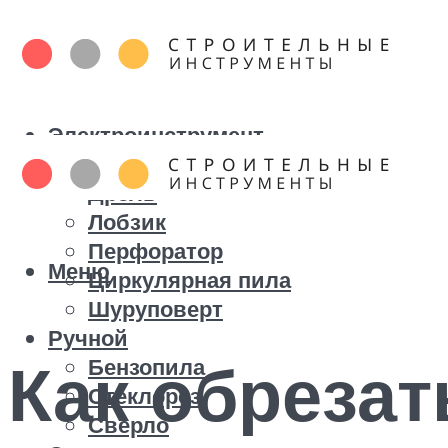
Электроинструмент
Болгарка
Дрель
Лобзик
Перфоратор
Меню
Циркулярная пила
Шуруповерт
Ручной
Как обрезат
Бензопила
Стеклорез
Сверло