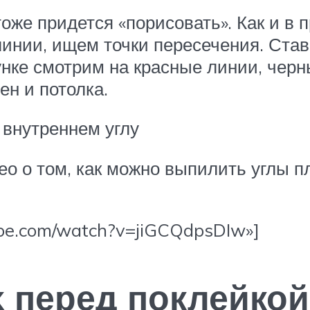
 тоже придется «порисовать». Как и 
линии, ищем точки пересечения. Ста
унке смотрим на красные линии, черн
ен и потолка.
 внутреннем углу
ео о том, как можно выпилить углы 
ube.com/watch?v=jiGCQdpsDIw»]
 перед поклейкой