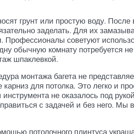
носят грунт или простую воду. Посл
зательно заделать. Для их замазыв
и. Профессионалы советуют использо
одну обычную комнату потребуется не
таж шпаклевкой.
едура монтажа багета не представля
е карниз для потолка. Это легко и пр
и инструмента не оказалось под руко
равиться с задачей и без него. Мы в
омощью потолочного плинтуса украша