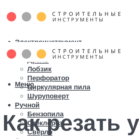
Электроинструмент
Болгарка
Дрель
Лобзик
Перфоратор
Меню
Циркулярная пила
Шуруповерт
Ручной
Как резать 
Бензопила
Стеклорез
Сверло