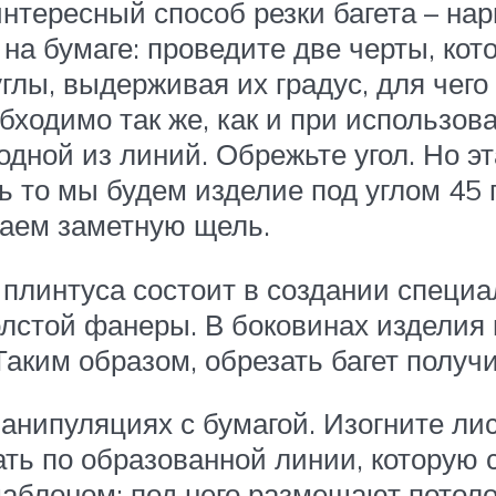
интересный способ резки багета – нар
на бумаге: проведите две черты, ко
 углы, выдерживая их градус, для чег
бходимо так же, как и при использов
дной из линий. Обрежьте угол. Но эт
ть то мы будем изделие под углом 45 
чаем заметную щель.
 плинтуса состоит в создании специ
олстой фанеры. В боковинах изделия
аким образом, обрезать багет получи
анипуляциях с бумагой. Изогните лис
ать по образованной линии, которую 
шаблоном: под него размещают потоло