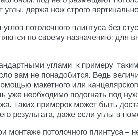
т углы, держа нож строго вертикально
 углов потолочного плинтуса без ст
ляются по своему назначению: для вн
андартными углами, к примеру, таки
сло вам не понадобится. Ведь величи
помощью макетного или канцелярского
ль уже необходимо подогнать под нуж
жа. Таких примерок может быть достат
го результата, даже если углы в по
ри монтаже потолочного плинтуса – не