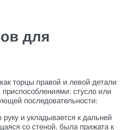
сов для
 как торцы правой и левой детали
и приспособлениями: стусло или
дующей последовательности:
ю руку и укладывается к дальней
щаяся со стеной, была прижата к