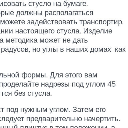
исовать стусло на бумаге.
торые должны располагаться
о можете задействовать транспортир.
ании настоящего стусла. Изделие
а методика может не дать
градусов, но углы в наших домах, как
альной формы. Для этого вам
 проделайте надрезы под углом 45
тся без стусла.
т под нужным углом. Затем его
следует предварительно начертить.
чный плинтус в том положении, в