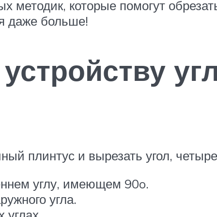
х методик, которые помогут обрезать
ся даже больше!
 устройству уг
чный плинтус и вырезать угол, четыр
еннем углу, имеющем 90o.
ружного угла.
 углах.