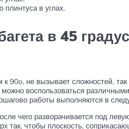
 плинтуса в углах.
багета в 45 граду
м к 90o, не вызывает сложностей, так
го можно воспользоваться различным
Пошагово работы выполняются в сле
после чего разворачивается под леву
рх так, чтобы плоскость, соприкасаю