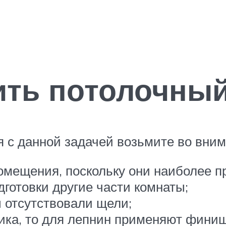
ить потолочны
ся с данной задачей возьмите во вн
помещения, поскольку они наиболее п
готовки другие части комнаты;
ы отсутствовали щели;
тика, то для лепнин применяют фини