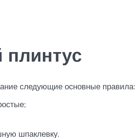
й плинтус
имание следующие основные правила:
ростые;
шную шпаклевку.