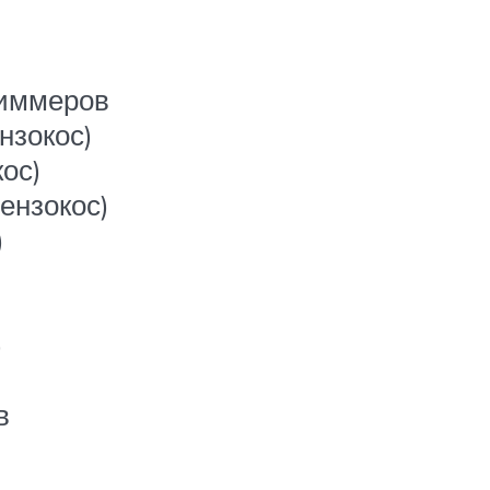
иммеров
нзокос)
ос)
ензокос)
)
)
в
)