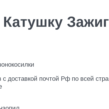
 Катушку Зажи
зонокосилки
 с доставкой почтой Рф по всей ст
е
нзопил