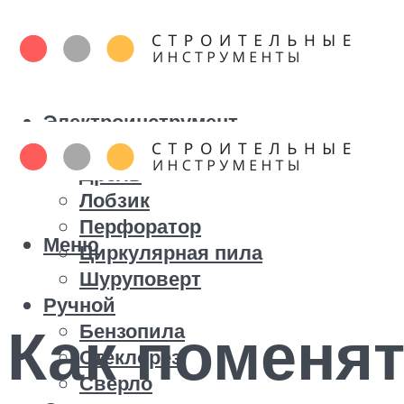
Электроинструмент
Болгарка
Дрель
Лобзик
Перфоратор
Меню
Циркулярная пила
Шуруповерт
Ручной
Как поменят
Бензопила
Стеклорез
Сверло