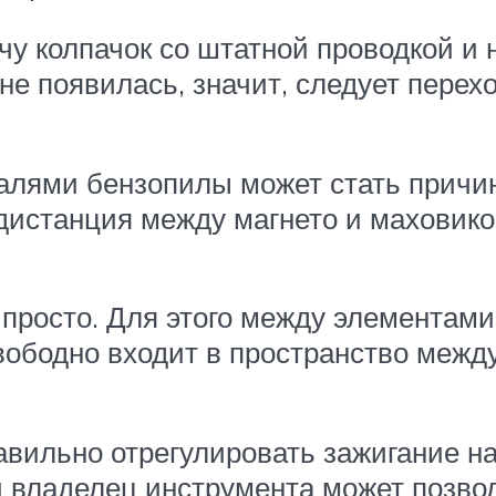
чу колпачок со штатной проводкой и н
 не появилась, значит, следует перех
алями бензопилы может стать причи
дистанция между магнето и маховико
 просто. Для этого между элементами
вободно входит в пространство между
авильно отрегулировать зажигание н
владелец инструмента может позвол