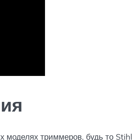
ния
 моделях триммеров, будь то Stihl