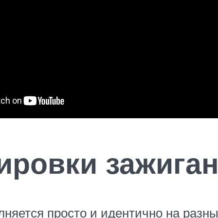
ировки зажига
няется просто и идентично на разных