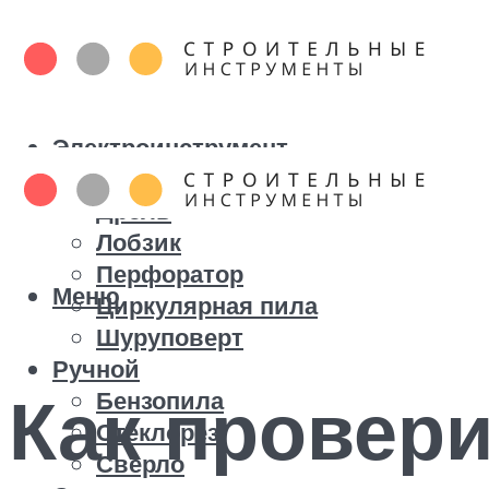
Электроинструмент
Болгарка
Дрель
Лобзик
Перфоратор
Меню
Циркулярная пила
Шуруповерт
Ручной
Как провери
Бензопила
Стеклорез
Сверло