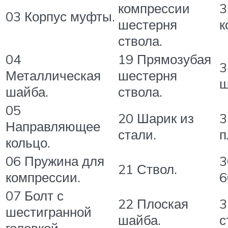
компрессии
3
03 Корпус муфты.
шестерня
к
ствола.
04
19 Прямозубая
3
Металлическая
шестерня
ш
шайба.
ствола.
05
20 Шарик из
3
Направляющее
стали.
п
кольцо.
06 Пружина для
3
21 Ствол.
компрессии.
6
07 Болт с
22 Плоская
3
шестигранной
шайба.
с