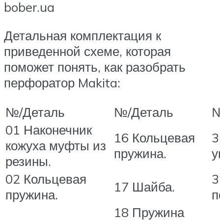
bober.ua
Детальная комплектация к
приведенной схеме, которая
поможет понять, как разобрать
перфоратор Makita:
№/Деталь
№/Деталь
№
01 Наконечник
16 Кольцевая
3
кожуха муфты из
пружина.
у
резины.
02 Кольцевая
3
17 Шайба.
пружина.
п
18 Пружина