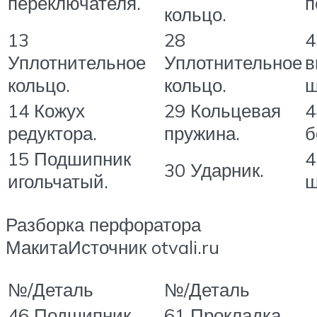
переключателя.
п
кольцо.
13
28
4
Уплотнительное
Уплотнительное
в
кольцо.
кольцо.
ш
14 Кожух
29 Кольцевая
4
редуктора.
пружина.
б
15 Подшипник
4
30 Ударник.
игольчатый.
ш
Разборка перфоратора
МакитаИсточник otvali.ru
№/Деталь
№/Деталь
46 Подшипник
61 Прокладка