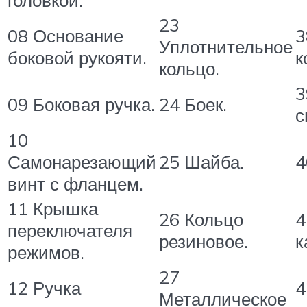
головкой.
23
08 Основание
3
Уплотнительное
боковой рукояти.
к
кольцо.
3
09 Боковая ручка.
24 Боек.
с
10
Самонарезающий
25 Шайба.
4
винт с фланцем.
11 Крышка
26 Кольцо
4
переключателя
резиновое.
к
режимов.
27
12 Ручка
4
Металлическое