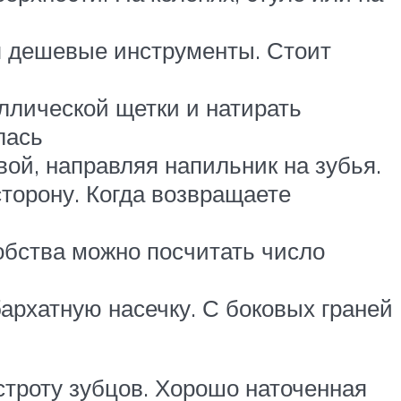
я дешевые инструменты. Стоит
ллической щетки и натирать
лась
вой, направляя напильник на зубья.
торону. Когда возвращаете
обства можно посчитать число
бархатную насечку. С боковых граней
строту зубцов. Хорошо наточенная