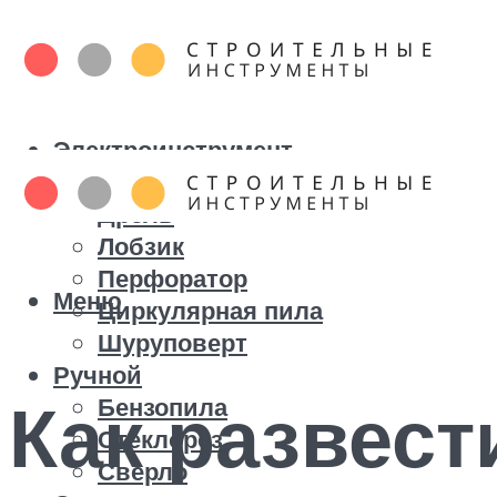
Электроинструмент
Болгарка
Дрель
Лобзик
Перфоратор
Меню
Циркулярная пила
Шуруповерт
Ручной
Как развест
Бензопила
Стеклорез
Сверло