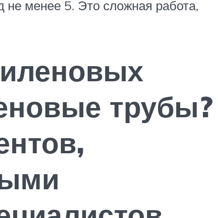
не менее 5. Это сложная работа,
пиленовых
леновые трубы?
ентов,
ными
ециалистов