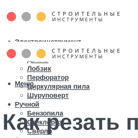
Электроинструмент
Болгарка
Дрель
Лобзик
Перфоратор
Меню
Циркулярная пила
Шуруповерт
Ручной
Как резать
Бензопила
Стеклорез
Сверло