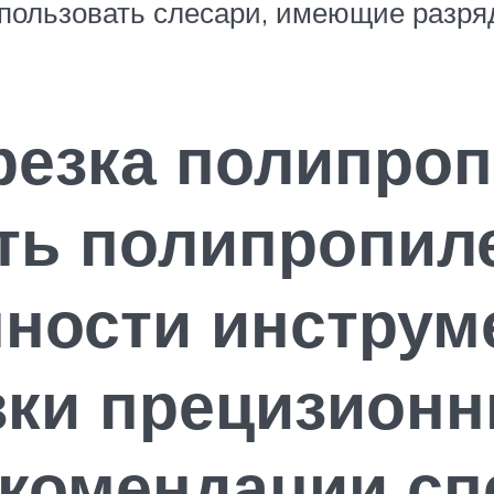
ользовать слесари, имеющие разряд 
резка полипро
ать полипропи
ности инструм
зки прецизион
екомендации сп